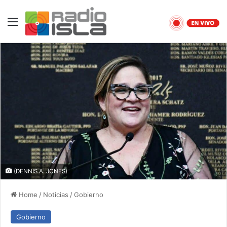
Menu
(DENNIS A. JONES)
Home
/
Noticias
/
Gobierno
Gobierno