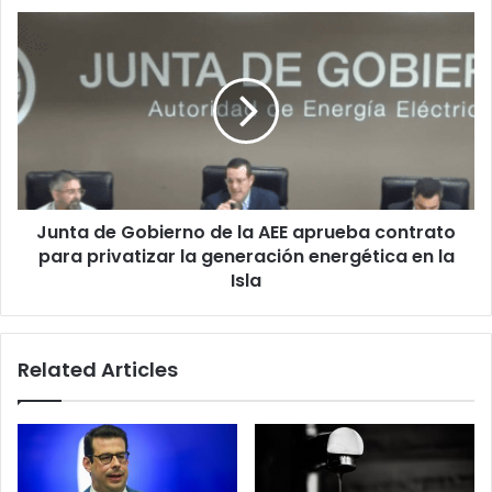
codicia
Junta
corporativa
de
Gobierno
de
la
AEE
aprueba
contrato
para
Junta de Gobierno de la AEE aprueba contrato
privatizar
la
para privatizar la generación energética en la
generación
Isla
energética
en
la
Related Articles
Isla