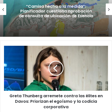
“Camisa hecha a la medida”:
Planificador cuestiona aprobación
de consulta de ubicación de Esencia
Greta
Thunberg
arremete
contra
las
élites
en
Davos:
Priorizan
Greta Thunberg arremete contra las élites en
el
egoísmo
Davos: Priorizan el egoísmo y la codicia
y
corporativa
la