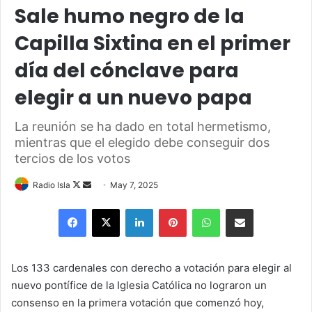
Sale humo negro de la
Capilla Sixtina en el primer
día del cónclave para
elegir a un nuevo papa
La reunión se ha dado en total hermetismo,
mientras que el elegido debe conseguir dos
tercios de los votos
Follow
Send
Radio Isla
May 7, 2025
on
an
Facebook
X
LinkedIn
Pinterest
WhatsApp
Share via Email
X
email
Los 133 cardenales con derecho a votación para elegir al
nuevo pontífice de la Iglesia Católica no lograron un
consenso en la primera votación que comenzó hoy,