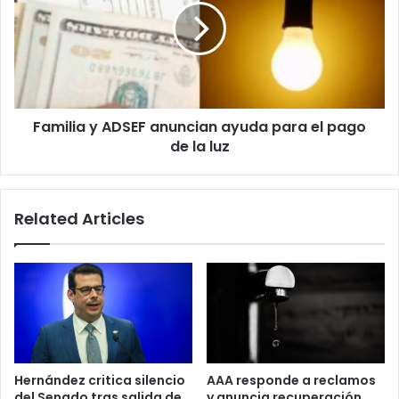
para
anuncian
elegir
ayuda
al
para
nuevo
el
papa
pago
de
Familia y ADSEF anuncian ayuda para el pago
la
luz
de la luz
Related Articles
Hernández critica silencio
AAA responde a reclamos
del Senado tras salida de
y anuncia recuperación