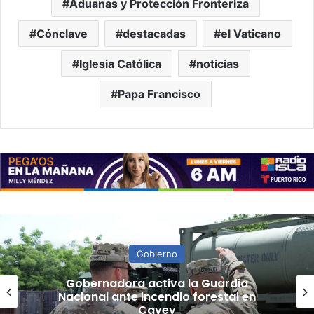
Aduanas y Protección Fronteriza
Cónclave
destacadas
el Vaticano
Iglesia Católica
noticias
Papa Francisco
Gobierno
“Camisa hecha a la medida”:
Planificador cuestiona aprobación
de consulta de ubicación de Esencia