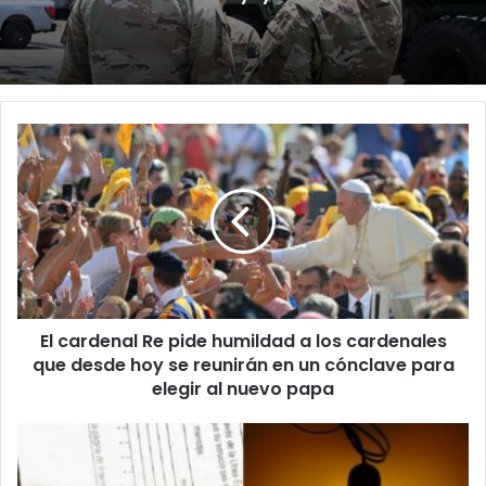
El
cardenal
Re
pide
humildad
a
los
cardenales
que
El cardenal Re pide humildad a los cardenales
desde
hoy
que desde hoy se reunirán en un cónclave para
se
elegir al nuevo papa
reunirán
en
Familia
un
y
cónclave
ADSEF