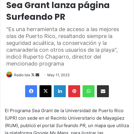
Sea Grant lanza página
Surfeando PR
"Es una herramienta de acceso a las mejores
olas de Puerto Rico, resaltando siempre la
seguridad acuática, la conservación y la
camaradería con otros usuarios de la playa",
indicó Ruperto Chaparro, director del
mencionado programa
Follow
Send
Radio Isla
May 11, 2023
on
an
Facebook
X
LinkedIn
Pinterest
WhatsApp
Share via Email
X
email
El Programa
Sea Grant
de la Universidad de Puerto Rico
(UPR) con sede en el Recinto Universitario de Mayagüez
(RUM), publicó el portal
Surfeando PR,
un mapa que utiliza
la plataforma
Google My Maps,
para ilustrar las