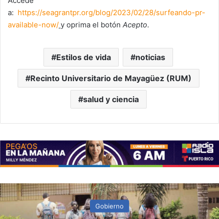
Accede
a:
https://seagrantpr.org/blog/2023/02/28/surfeando-pr-
available-now/
y oprima el botón
Acepto
.
Estilos de vida
noticias
Recinto Universitario de Mayagüez (RUM)
salud y ciencia
Gobierno