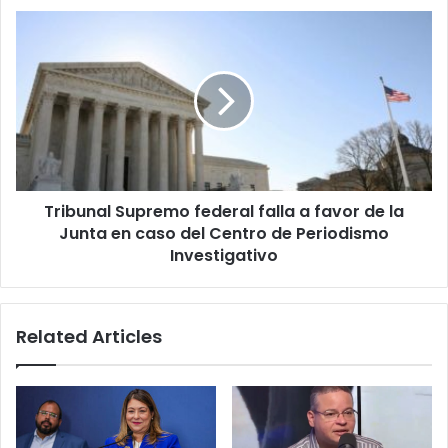
en
Tribunal
multas
Supremo
federales
federal
falla
a
favor
de
la
Junta
Tribunal Supremo federal falla a favor de la
en
caso
Junta en caso del Centro de Periodismo
del
Investigativo
Centro
de
Periodismo
Related Articles
Investigativo