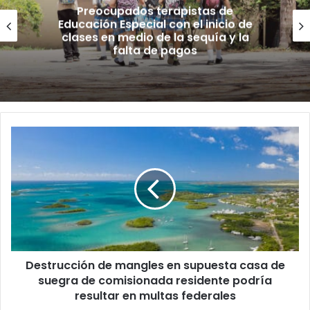
Preocupados terapistas de
Educación Especial con el inicio de
clases en medio de la sequía y la
falta de pagos
Destrucción
de
mangles
en
supuesta
casa
de
suegra
de
Destrucción de mangles en supuesta casa de
comisionada
residente
suegra de comisionada residente podría
podría
resultar en multas federales
resultar