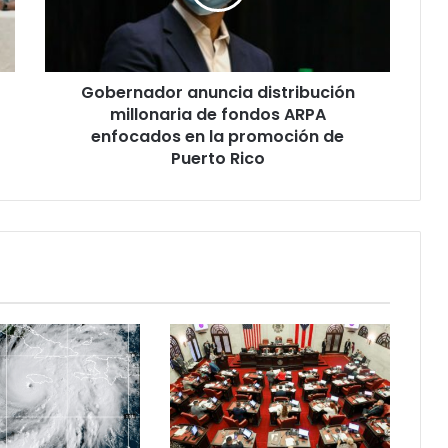
fondos
ARPA
enfocados
en
Gobernador anuncia distribución
la
promoción
millonaria de fondos ARPA
de
enfocados en la promoción de
Puerto
Puerto Rico
Rico