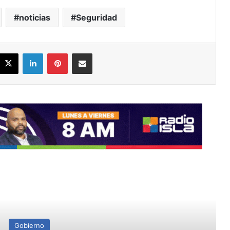
noticias
Seguridad
acebook
X
LinkedIn
Pinterest
Share via Email
ead Next
Gobierno