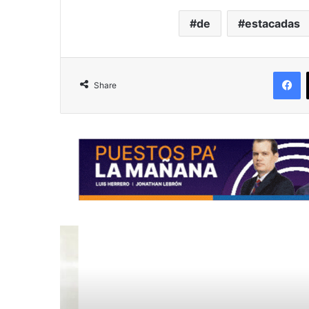
de
estacadas
F
Share
R