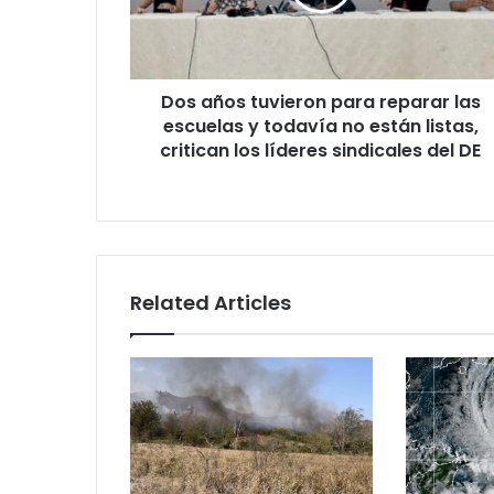
las
escuelas
y
todavía
Dos años tuvieron para reparar las
no
están
escuelas y todavía no están listas,
listas,
critican los líderes sindicales del DE
critican
los
líderes
sindicales
del
DE
Related Articles