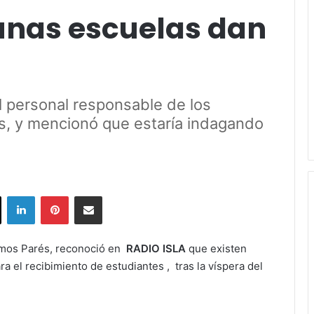
unas escuelas dan
l personal responsable de los
os, y mencionó que estaría indagando
ok
X
LinkedIn
Pinterest
Share via Email
Ramos Parés, reconoció en
RADIO ISLA
que existen
a el recibimiento de estudiantes , tras la víspera del