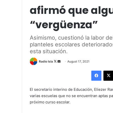
afirmó que alg
“vergüenza”
Asimismo, cuestionó la labor de
planteles escolares deteriorad
esta situación.
Follow
Send
Radio Isla
August 17, 2021
on
an
Facebo
X
email
El secretario interino de Educación, Eliezer 
varias escuelas que no se encuentran aptas par
próximo curso escolar.