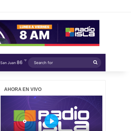
℉
86
Search
San Juan
for
AHORA EN VIVO
P