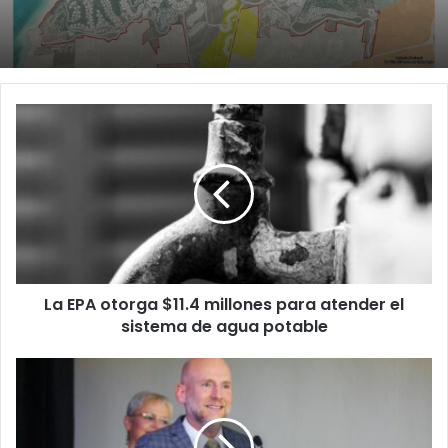
La
EPA
otorga
$11.4
millones
para
atender
el
sistema
La EPA otorga $11.4 millones para atender el
de
agua
sistema de agua potable
potable
Senador
del
PNP
aclara