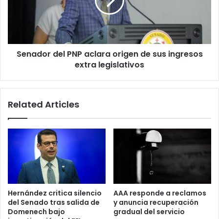
origen
de
sus
ingresos
extra
Senador del PNP aclara origen de sus ingresos
legislativos
extra legislativos
Related Articles
Hernández critica silencio
AAA responde a reclamos
del Senado tras salida de
y anuncia recuperación
Domenech bajo
gradual del servicio