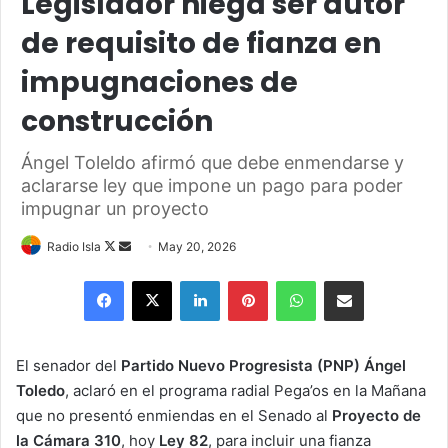
Legislador niega ser autor
de requisito de fianza en
impugnaciones de
construcción
Ángel Toleldo afirmó que debe enmendarse y
aclararse ley que impone un pago para poder
impugnar un proyecto
Follow
Send
Radio Isla
May 20, 2026
on
an
Facebook
X
LinkedIn
Pinterest
WhatsApp
Share via Email
X
email
El senador del
Partido Nuevo Progresista (PNP) Ángel
Toledo
, aclaró en el programa radial Pega’os en la Mañana
que no presentó enmiendas en el Senado al
Proyecto de
la Cámara 310
, hoy
Ley 82
, para incluir una fianza