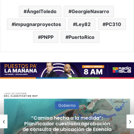
ÁngelToledo
GeorgieNavarro
impugnarproyectos
Ley82
PC310
PNPP
PuertoRico
Gobierno
“Camisa hecha a la medida”:
Planificador cuestiona aprobación
de consulta de ubicación de Esencia