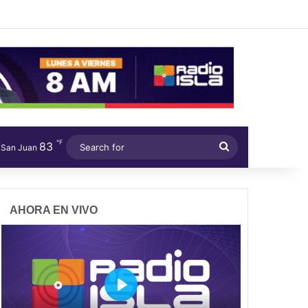
℉
83
Search
San Juan
for
AHORA EN VIVO
P