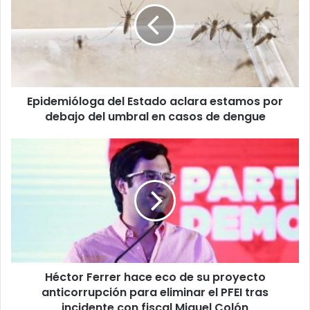
aclara
estamos
por
debajo
del
umbral
Epidemióloga del Estado aclara estamos por
en
casos
debajo del umbral en casos de dengue
de
dengue
Héctor
Ferrer
hace
eco
de
su
proyecto
anticorrupción
para
Héctor Ferrer hace eco de su proyecto
eliminar
el
anticorrupción para eliminar el PFEI tras
PFEI
incidente con fiscal Miguel Colón