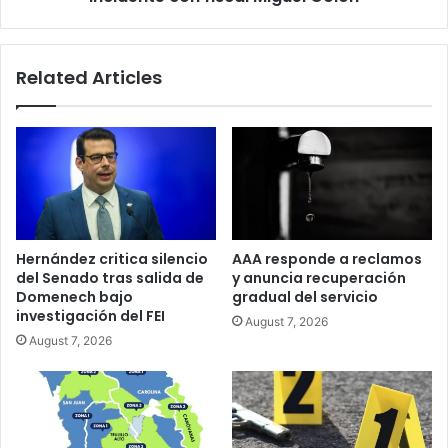
tras
incidente
con
Related Articles
fiscal
Miguel
Colón
Hernández critica silencio
AAA responde a reclamos
del Senado tras salida de
y anuncia recuperación
Domenech bajo
gradual del servicio
investigación del FEI
August 7, 2026
August 7, 2026