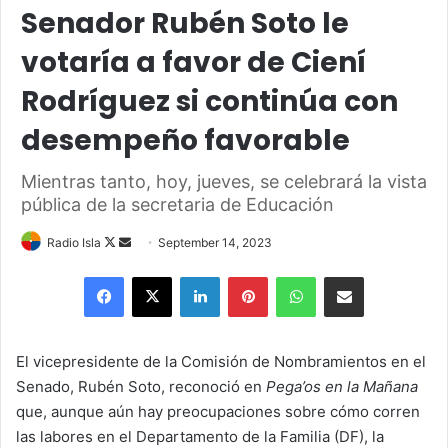
Senador Rubén Soto le
votaría a favor de Ciení
Rodríguez si continúa con
desempeño favorable
Mientras tanto, hoy, jueves, se celebrará la vista
pública de la secretaria de Educación
Follow
Send
Radio Isla
September 14, 2023
on
an
Facebook
X
LinkedIn
Pinterest
WhatsApp
Share via Email
X
email
El vicepresidente de la Comisión de Nombramientos en el
Senado, Rubén Soto, reconoció en
Pega’os en la Mañana
que, aunque aún hay preocupaciones sobre cómo corren
las labores en el Departamento de la Familia (DF), la