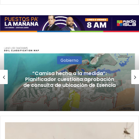
Gobierno
“Camisa hecha a la medida”:
Planificador cuestiona aprobación
de consulta de ubicación de Esencia
Epidemióloga
del
Estado