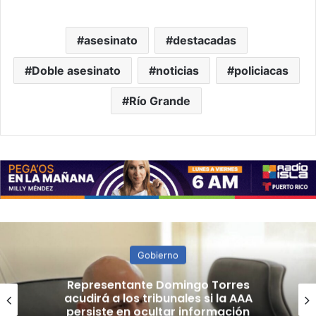
asesinato
destacadas
Doble asesinato
noticias
policiacas
Río Grande
Gobierno
Cardiovascular confirma que
nueva escala salarial sería