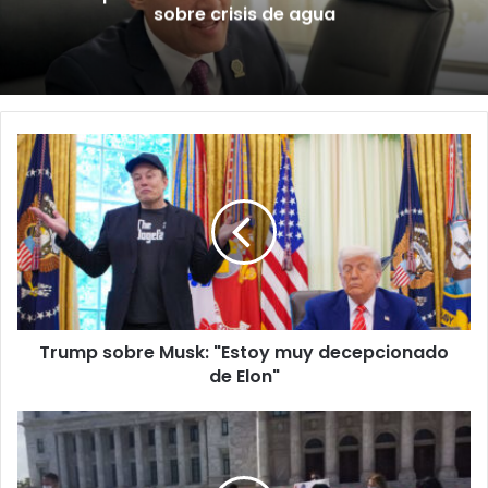
retroactiva al 1 de julio
Trump
sobre
Musk:
"Estoy
muy
decepcionado
de
Elon"
Trump sobre Musk: "Estoy muy decepcionado
de Elon"
No
dan
para