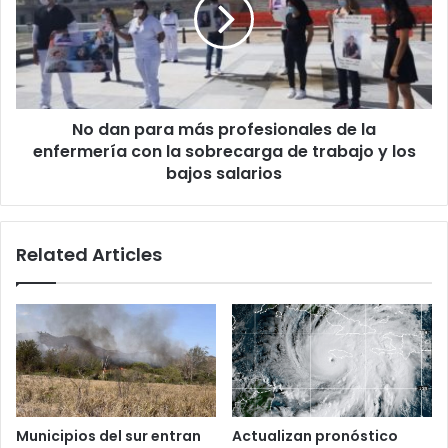
más
profesionales
de
la
enfermería
con
No dan para más profesionales de la
la
sobrecarga
enfermería con la sobrecarga de trabajo y los
de
bajos salarios
trabajo
y
los
Related Articles
bajos
salarios
Municipios del sur entran
Actualizan pronóstico