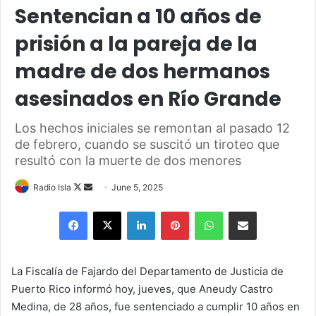
Sentencian a 10 años de
prisión a la pareja de la
madre de dos hermanos
asesinados en Río Grande
Los hechos iniciales se remontan al pasado 12
de febrero, cuando se suscitó un tiroteo que
resultó con la muerte de dos menores
Follow
Send
Radio Isla
June 5, 2025
on
an
Facebook
X
LinkedIn
Pinterest
WhatsApp
Share via Email
X
email
La Fiscalía de Fajardo del Departamento de Justicia de
Puerto Rico informó hoy, jueves, que Aneudy Castro
Medina, de 28 años, fue sentenciado a cumplir 10 años en