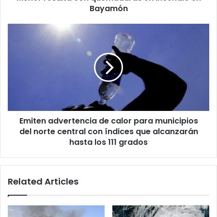
Bayamón
Emiten
advertencia
de
calor
para
municipios
del
norte
central
Emiten advertencia de calor para municipios
con
índices
del norte central con índices que alcanzarán
que
hasta los 111 grados
alcanzarán
hasta
los
Related Articles
111
grados