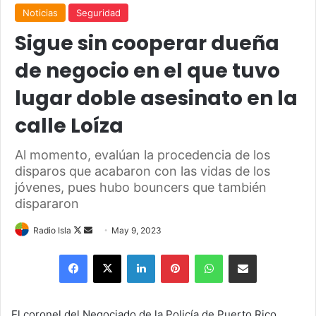
Noticias
Seguridad
Sigue sin cooperar dueña
de negocio en el que tuvo
lugar doble asesinato en la
calle Loíza
Al momento, evalúan la procedencia de los
disparos que acabaron con las vidas de los
jóvenes, pues hubo bouncers que también
dispararon
Follow
Send
Radio Isla
May 9, 2023
on
an
Facebook
X
LinkedIn
Pinterest
WhatsApp
Share via Email
X
email
El coronel del Negociado de la Policía de Puerto Rico