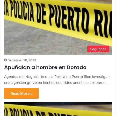
Seguridad
December 28, 2023
Apuñalan a hombre en Dorado
Agentes del Negociado de la Policía de Puerto Rico investigan
una agresión grave en hechos ocurridos anoche en el barrio…
Read More »