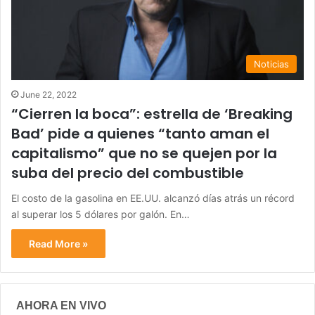
Noticias
June 22, 2022
“Cierren la boca”: estrella de ‘Breaking
Bad’ pide a quienes “tanto aman el
capitalismo” que no se quejen por la
suba del precio del combustible
El costo de la gasolina en EE.UU. alcanzó días atrás un récord
al superar los 5 dólares por galón. En…
Read More »
AHORA EN VIVO