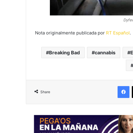
Dyfe
Nota originalmente publicada por
RT Español
.
Breaking Bad
cannabis
E
F
Share