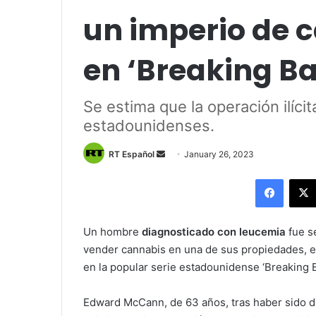
un imperio de 
en ‘Breaking Ba
Se estima que la operación ilíci
estadounidenses.
Send
RT Español
January 26, 2023
an
Facebo
email
Un hombre
diagnosticado con leucemia
fue se
vender cannabis en una de sus propiedades, e
en la popular serie estadounidense ‘Breaking 
Edward McCann, de 63 años, tras haber sido 