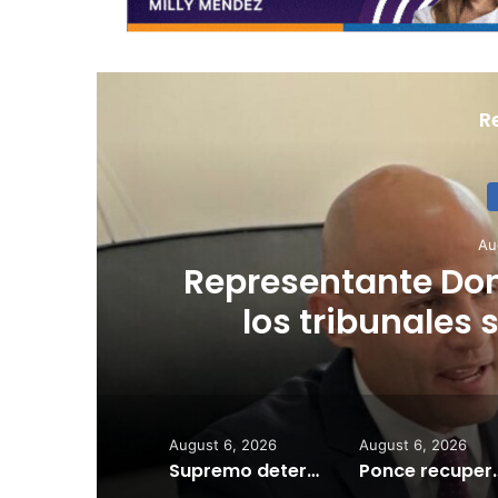
R
 acudirá a
Cardi
siste en
escala 
sis de agua
August 6, 2026
August 6, 2026
Supremo determina acoger demandas del Gobierno contra LUMA Energy
Ponce recuperará rampas marítimas para 