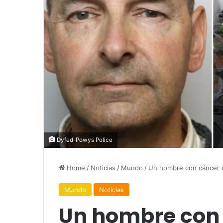
Dyfed-Powys Police
Home
/
Noticias
/
Mundo
/
Un hombre con cáncer c
Mundo
Noticias
Un hombre con 