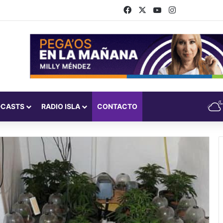
Facebook
X
YouTube
Instagram
DCASTS
RADIO ISLA
CONTACTO