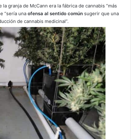
ue la granja de McCann era la fábrica de cannabis “más
ue “sería una
ofensa al sentido común
sugerir que una
oducción de cannabis medicinal”.