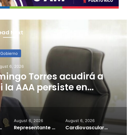
ead Next
Gobierno
August 6, 2026
ovascular confirma que nuev
salarial sería retroactiva al 1 
julio
August 6, 2026
August 6, 2026
reactivar excursiones a Cardona y Caja de Muerto
Representante Domingo Torres acudirá a los tribunales si la AAA persiste en ocultar información sobre crisis de agua
Cardiovascular confirma que nueva escala salarial sería retroactiva al 1 de julio