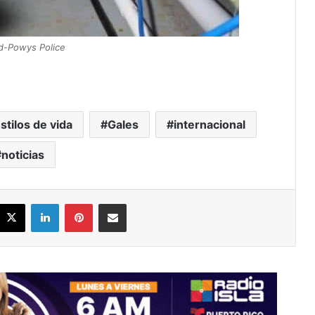
d-Powys Police
stilos de vida
Gales
internacional
noticias
acebook
X
LinkedIn
Pinterest
Share via Email