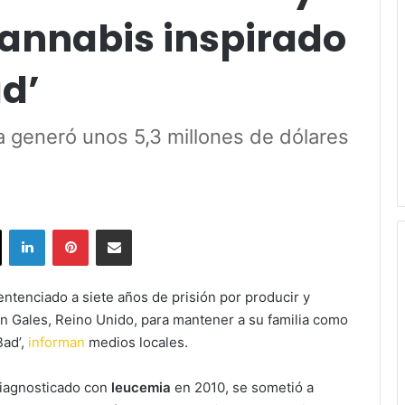
cannabis inspirado
d’
ta generó unos 5,3 millones de dólares
ok
X
LinkedIn
Pinterest
Share via Email
ntenciado a siete años de prisión por producir y
n Gales, Reino Unido, para mantener a su familia como
Bad’,
informan
medios locales.
diagnosticado con
leucemia
en 2010, se sometió a