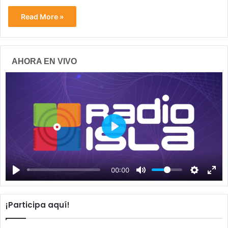
Read More »
AHORA EN VIVO
P
l
a
00:00
y
¡Participa aquí!