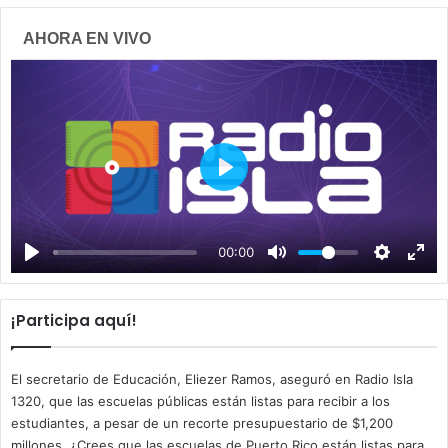
AHORA EN VIVO
P
l
a
00:00
y
¡Participa aquí!
El secretario de Educación, Eliezer Ramos, aseguró en Radio Isla
1320, que las escuelas públicas están listas para recibir a los
estudiantes, a pesar de un recorte presupuestario de $1,200
millones. ¿Crees que las escuelas de Puerto Rico están listas para