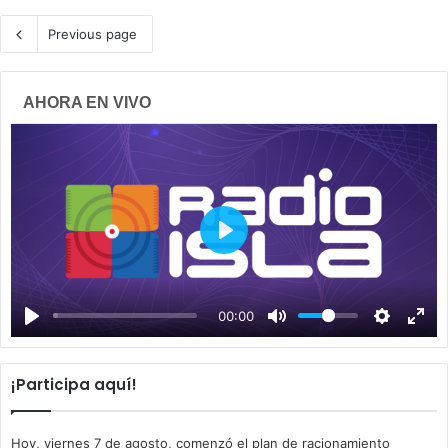
Previous page
AHORA EN VIVO
P
l
a
00:00
y
¡Participa aquí!
Hoy, viernes 7 de agosto, comenzó el plan de racionamiento