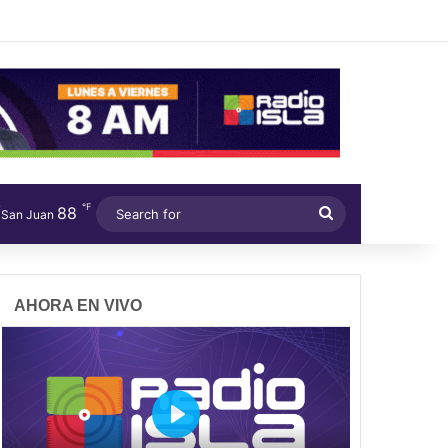
℉
88
Search
San Juan
for
AHORA EN VIVO
P