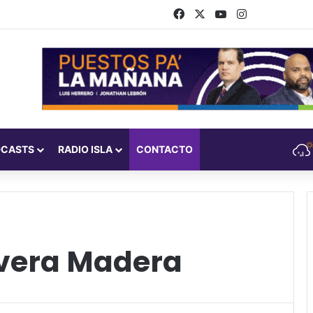
Facebook
X
YouTube
Instagram
DCASTS
RADIO ISLA
CONTACTO
ivera Madera