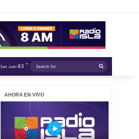
℉
83
Search
San Juan
for
AHORA EN VIVO
P