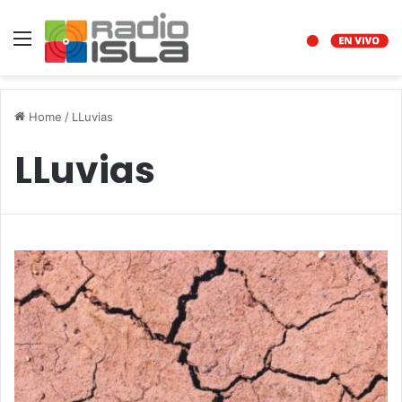
Menu
Home
/
LLuvias
LLuvias