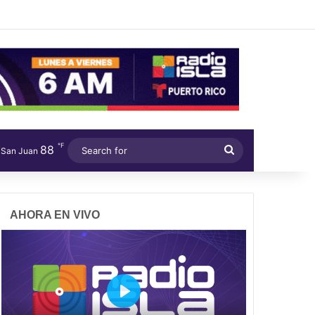
℉
88
Search
San Juan
for
AHORA EN VIVO
P