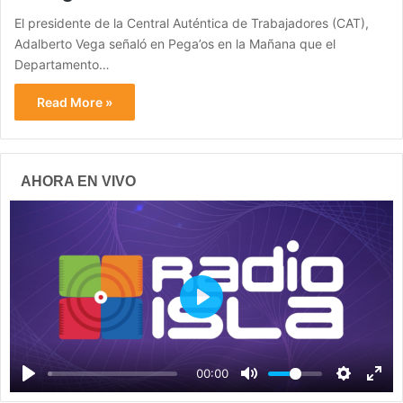
El presidente de la Central Auténtica de Trabajadores (CAT),
Adalberto Vega señaló en Pega’os en la Mañana que el
Departamento…
Read More »
AHORA EN VIVO
P
l
a
00:00
y