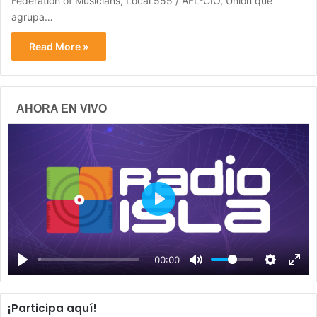
Federation of Musicians, Local 555 / AFL-CIO, Unión que
agrupa…
Read More »
AHORA EN VIVO
P
l
a
00:00
y
¡Participa aquí!