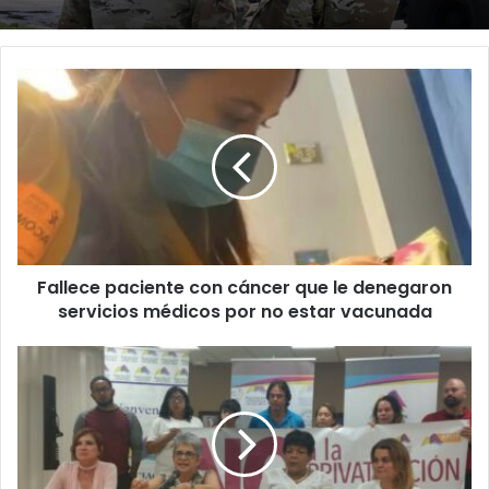
Fallece
paciente
con
cáncer
que
le
denegaron
servicios
médicos
Fallece paciente con cáncer que le denegaron
por
no
servicios médicos por no estar vacunada
estar
vacunada
AMPR
Local
Sindical
pide
clases
híbridas