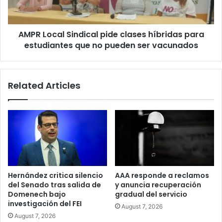
para
estudiantes
que
AMPR Local Sindical pide clases híbridas para
no
pueden
estudiantes que no pueden ser vacunados
ser
vacunados
Related Articles
Hernández critica silencio
AAA responde a reclamos
del Senado tras salida de
y anuncia recuperación
Domenech bajo
gradual del servicio
investigación del FEI
August 7, 2026
August 7, 2026