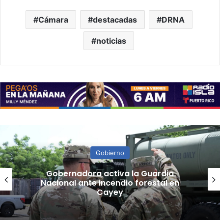
Cámara
destacadas
DRNA
noticias
Gobierno
“Camisa hecha a la medida”:
Planificador cuestiona aprobación
de consulta de ubicación de Esencia