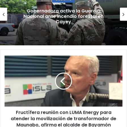
“Camisa hecha a la medida”:
Planificador cuestiona aprobación
de consulta de ubicación de Esencia
Fructífera
reunión
con
LUMA
Energy
para
atender
la
movilización
Fructífera reunión con LUMA Energy para
de
transformador
atender la movilización de transformador de
de
Maunabo, afirma el alcalde de Bayamón