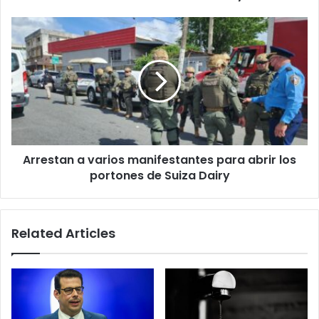
Maunabo,
afirma
Arrestan
el
a
alcalde
varios
de
manifestantes
Bayamón
para
abrir
los
portones
de
Arrestan a varios manifestantes para abrir los
Suiza
Dairy
portones de Suiza Dairy
Related Articles