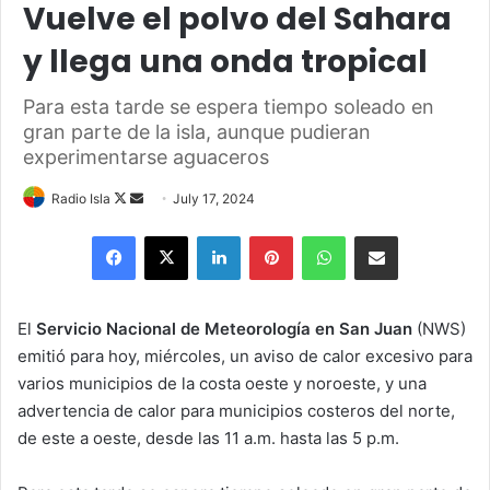
Vuelve el polvo del Sahara
y llega una onda tropical
Para esta tarde se espera tiempo soleado en
gran parte de la isla, aunque pudieran
experimentarse aguaceros
Follow
Send
Radio Isla
July 17, 2024
on
an
Facebook
X
LinkedIn
Pinterest
WhatsApp
Share via Email
X
email
El
Servicio Nacional de Meteorología en San Juan
(NWS)
emitió para hoy, miércoles, un aviso de calor excesivo para
varios municipios de la costa oeste y noroeste, y una
advertencia de calor para municipios costeros del norte,
de este a oeste, desde las 11 a.m. hasta las 5 p.m.