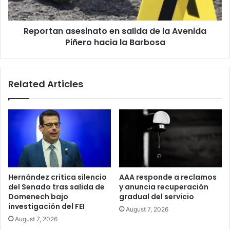
Piñero
hacia
Reportan asesinato en salida de la Avenida
la
Barbosa
Piñero hacia la Barbosa
Related Articles
Hernández critica silencio
AAA responde a reclamos
del Senado tras salida de
y anuncia recuperación
Domenech bajo
gradual del servicio
investigación del FEI
August 7, 2026
August 7, 2026