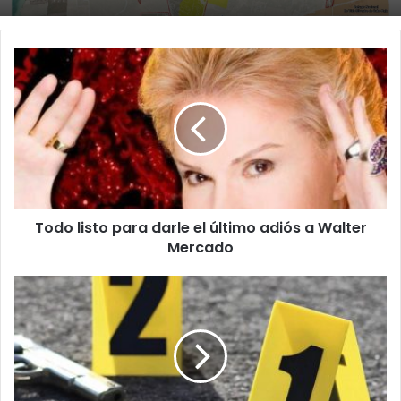
Todo
listo
para
darle
el
último
adiós
a
Walter
Todo listo para darle el último adiós a Walter
Mercado
Mercado
Reportan
asesinato
en
salida
de
la
Avenida