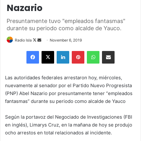
Nazario
Presuntamente tuvo "empleados fantasmas"
durante su periodo como alcalde de Yauco.
Follow
Send
Radio Isla
November 6, 2019
on
an
Facebook
X
LinkedIn
Pinterest
WhatsApp
Share via Email
X
email
Las autoridades federales arrestaron hoy, miércoles,
nuevamente al senador por el Partido Nuevo Progresista
(PNP) Abel Nazario por presuntamente tener “empleados
fantasmas” durante su periodo como alcalde de Yauco
Según la portavoz del Negociado de Investigaciones (FBI
en inglés), Limarys Cruz, en la mañana de hoy se produjo
ocho arrestos en total relacionados al incidente.