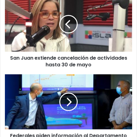
Juan
extiende
cancelación
de
actividades
hasta
30
de
San Juan extiende cancelación de actividades
mayo
hasta 30 de mayo
Federales
piden
información
al
Departamento
de
Salud
Federales piden información al Departamento