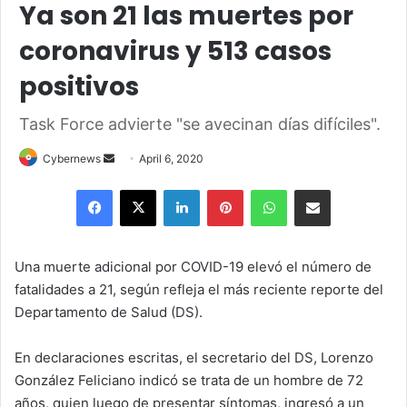
Ya son 21 las muertes por
coronavirus y 513 casos
positivos
Task Force advierte "se avecinan días difíciles".
Send
Cybernews
April 6, 2020
an
Facebook
X
LinkedIn
Pinterest
WhatsApp
Share via Email
email
Una muerte adicional por COVID-19 elevó el número de
fatalidades a 21, según refleja el más reciente reporte del
Departamento de Salud (DS).
En declaraciones escritas, el secretario del DS, Lorenzo
González Feliciano indicó se trata de un hombre de 72
años, quien luego de presentar síntomas, ingresó a un