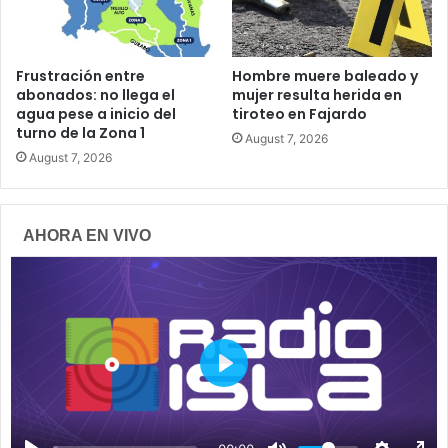
Frustración entre
Hombre muere baleado y
abonados: no llega el
mujer resulta herida en
agua pese a inicio del
tiroteo en Fajardo
turno de la Zona 1
August 7, 2026
August 7, 2026
AHORA EN VIVO
P
l
a