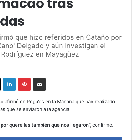
umacao tras
idas
irmó que hizo referidos en Cataño por
 Cano' Delgado y aún investigan el
o' Rodríguez en Mayagüez
ok
X
LinkedIn
Pinterest
Share via Email
so afirmó en Pega’os en la Mañana que han realizado
as que se enviaron a la agencia.
por querellas también que nos llegaron”,
confirmó.