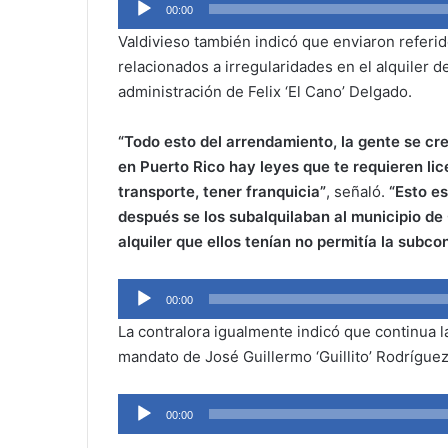
Audio
00:00
Player
Valdivieso también indicó que enviaron referid
relacionados a irregularidades en el alquiler d
administración de Felix ‘El Cano’ Delgado.
“Todo esto del arrendamiento, la gente se cr
en Puerto Rico hay leyes que te requieren li
transporte, tener franquicia”
, señaló.
“Esto es
después se los subalquilaban al municipio de
alquiler que ellos tenían no permitía la subco
Audio
00:00
Player
La contralora igualmente indicó que continua l
mandato de
José Guillermo ‘Guillito’ Rodríguez
Audio
00:00
Player