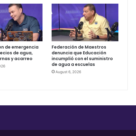
vista
que
enfrentara
la
mujer
en
el
en de emergencia
Federación de Maestros
Tribunal
ecios de agua,
denuncia que Educación
Federal
ernas y acarreo
incumplió con el suministro
de agua a escuelas
026
August 6, 2026