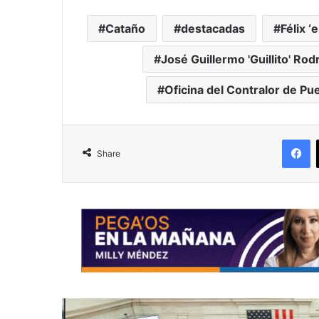
Cataño
destacadas
Félix ‘
José Guillermo 'Guillito' Rod
Oficina del Contralor de Pu
F
Share