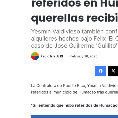
referidos en H
querellas recib
Yesmín Valdivieso también conf
alquileres hechos bajo Felix 'El
caso de José Guillermo 'Guillit
Follow
Send
Radio Isla
February 28, 2025
on
an
Facebo
X
email
La Contralora de Puerto Rico, Yesmín Valdivie
referidos al municipio de Humacao tras querell
“Sí, entiendo que hubo referidos de Humacao 