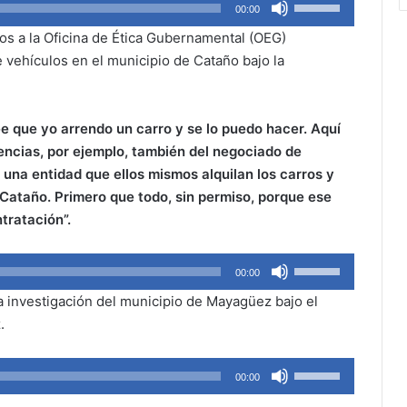
Use
00:00
Up/Down
os a la Oficina de Ética Gubernamental (OEG)
Arrow
e vehículos en el municipio de Cataño bajo la
keys
to
increase
ee que yo arrendo un carro y se lo puedo hacer. Aquí
or
cencias, por ejemplo, también del negociado de
decrease
 una entidad que ellos mismos alquilan los carros y
volume.
 Cataño. Primero que todo, sin permiso, porque ese
ntratación”.
Use
00:00
Up/Down
a investigación del municipio de Mayagüez bajo el
Arrow
.
keys
to
Use
increase
00:00
Up/Down
or