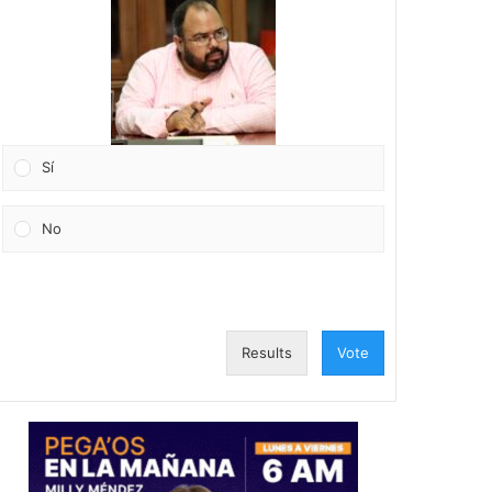
Sí
No
Results
Vote