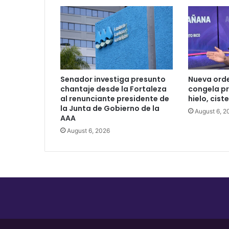
paramédicos
Senador investiga presunto
Nueva ord
chantaje desde la Fortaleza
congela pr
al renunciante presidente de
hielo, cist
la Junta de Gobierno de la
August 6, 2
AAA
August 6, 2026