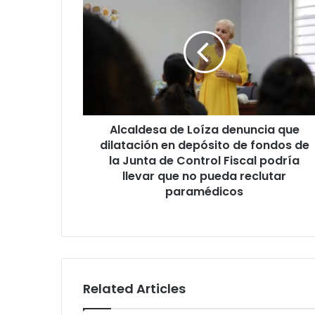
de
Loíza
denuncia
que
dilatación
en
depósito
de
Alcaldesa de Loíza denuncia que
fondos
de
dilatación en depósito de fondos de
la
la Junta de Control Fiscal podría
Junta
llevar que no pueda reclutar
de
paramédicos
Control
Fiscal
podría
llevar
que
no
Related Articles
pueda
reclutar