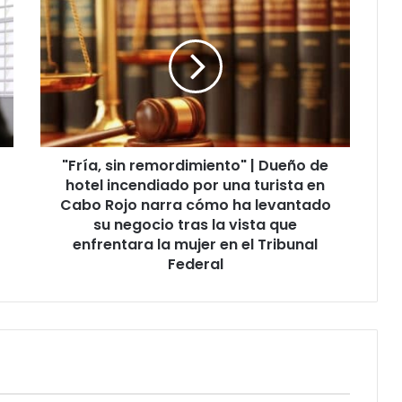
sin
remordimiento"
|
Dueño
de
hotel
incendiado
por
"Fría, sin remordimiento" | Dueño de
una
turista
hotel incendiado por una turista en
en
Cabo Rojo narra cómo ha levantado
Cabo
su negocio tras la vista que
Rojo
enfrentara la mujer en el Tribunal
narra
Federal
cómo
ha
levantado
su
negocio
tras
la