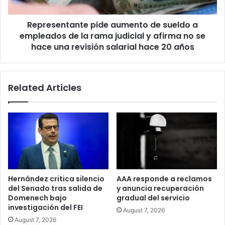
de
la
Representante pide aumento de sueldo a
rama
judicial
empleados de la rama judicial y afirma no se
y
hace una revisión salarial hace 20 años
afirma
no
se
Related Articles
hace
una
revisión
salarial
hace
20
años
Hernández critica silencio
AAA responde a reclamos
del Senado tras salida de
y anuncia recuperación
Domenech bajo
gradual del servicio
investigación del FEI
August 7, 2026
August 7, 2026