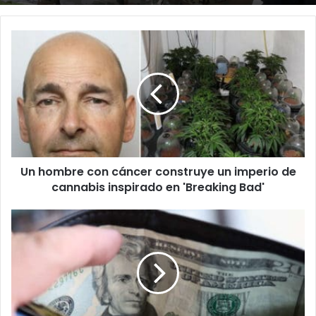
Un
hombre
con
cáncer
construye
un
imperio
de
cannabis
Un hombre con cáncer construye un imperio de
inspirado
en
cannabis inspirado en 'Breaking Bad'
'Breaking
Bad'
Representante
pide
aumento
de
sueldo
a
empleados