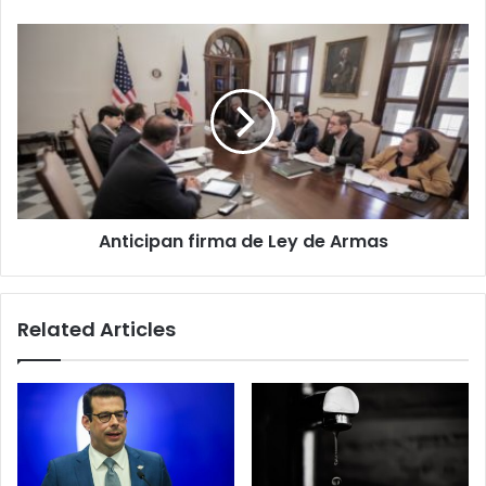
Anticipan
firma
de
Ley
de
Armas
Anticipan firma de Ley de Armas
Related Articles