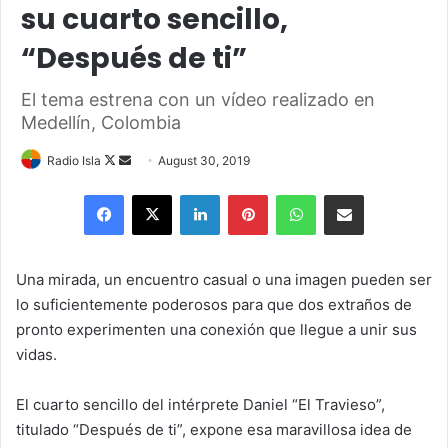
su cuarto sencillo,
“Después de ti”
El tema estrena con un vídeo realizado en
Medellín, Colombia
Follow
Send
Radio Isla
August 30, 2019
on
an
Facebook
X
LinkedIn
Pinterest
WhatsApp
Share via Email
X
email
Una mirada, un encuentro casual o una imagen pueden ser
lo suficientemente poderosos para que dos extraños de
pronto experimenten una conexión que llegue a unir sus
vidas.
El cuarto sencillo del intérprete Daniel “El Travieso”,
titulado “Después de ti”, expone esa maravillosa idea de