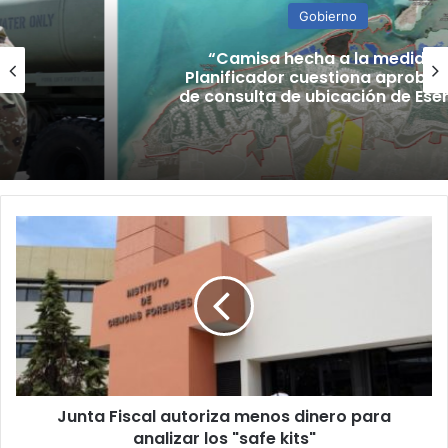
Gobierno
“Camisa hecha a la medida”:
Planificador cuestiona aprobación
de consulta de ubicación de Esencia
Junta
Fiscal
autoriza
menos
dinero
para
analizar
los
"safe
Junta Fiscal autoriza menos dinero para
kits"
analizar los "safe kits"