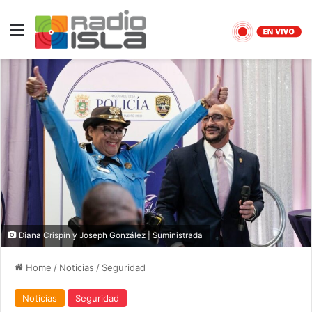
Menu
Diana Crispín y Joseph González | Suministrada
Home
/
Noticias
/
Seguridad
Noticias
Seguridad