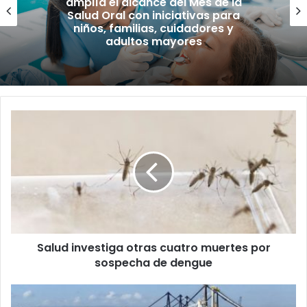
amplía el alcance del Mes de la
Salud Oral con iniciativas para
niños, familias, cuidadores y
adultos mayores
Salud
investiga
otras
cuatro
muertes
por
sospecha
de
dengue
Salud investiga otras cuatro muertes por
sospecha de dengue
¿Estados
Unidos