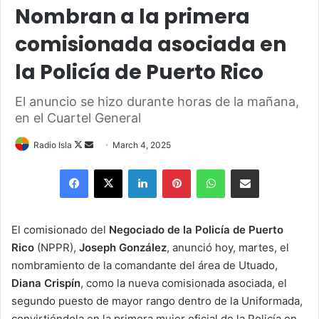
Nombran a la primera
comisionada asociada en
la Policía de Puerto Rico
El anuncio se hizo durante horas de la mañana,
en el Cuartel General
Follow
Send
Radio Isla
March 4, 2025
on
an
Facebook
X
LinkedIn
Pinterest
WhatsApp
Share via Email
X
email
El comisionado del
Negociado de la Policía de Puerto
Rico
(NPPR),
Joseph González
, anunció hoy, martes, el
nombramiento de la comandante del área de Utuado,
Diana Crispín
, como la nueva comisionada asociada, el
segundo puesto de mayor rango dentro de la Uniformada,
convirtiéndola en la primera mujer oficial de la Policía en