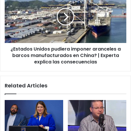
pudiera
imponer
aranceles
a
barcos
manufacturados
en
¿Estados Unidos pudiera imponer aranceles a
China?
|
barcos manufacturados en China? | Experta
Experta
explica las consecuencias
explica
las
consecuencias
Related Articles