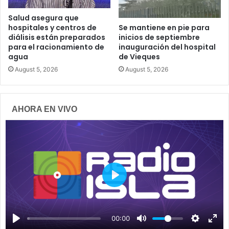
Salud asegura que
hospitales y centros de
Se mantiene en pie para
diálisis están preparados
inicios de septiembre
para el racionamiento de
inauguración del hospital
agua
de Vieques
August 5, 2026
August 5, 2026
AHORA EN VIVO
P
l
a
00:00
y