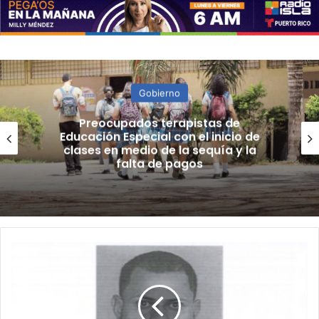
Seguridad
Buscan a mujer desaparecida en
Ponce
Libre
con
grillete
padrastro
de