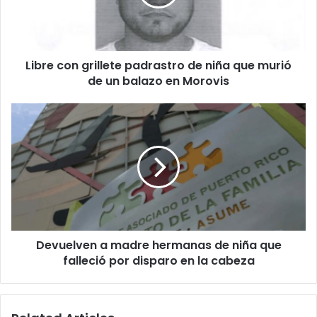
niña
que
murió
de
Libre con grillete padrastro de niña que murió
un
balazo
de un balazo en Morovis
en
Morovis
Devuelven
a
madre
hermanas
de
niña
que
falleció
por
Devuelven a madre hermanas de niña que
disparo
en
falleció por disparo en la cabeza
la
cabeza