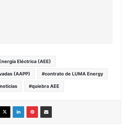
Energía Eléctrica (AEE)
rivadas (AAPP)
contrato de LUMA Energy
noticias
quiebra AEE
acebook
X
LinkedIn
Pinterest
Share via Email