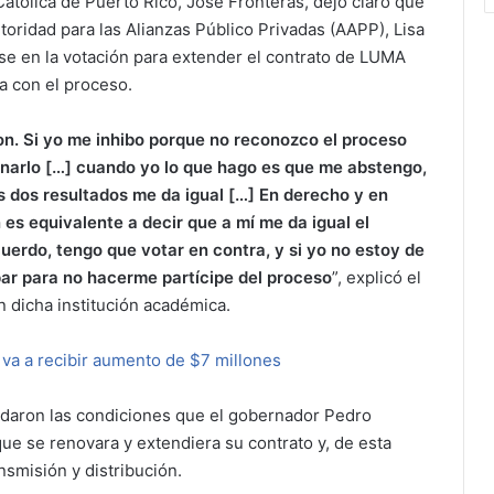
Católica de Puerto Rico, José Fronteras, dejó claro que
toridad para las Alianzas Público Privadas (AAPP), Lisa
se en la votación para extender el contrato de LUMA
a con el proceso.
ron. Si yo me inhibo porque no reconozco el proceso
narlo […] cuando yo lo que hago es que me abstengo,
s dos resultados me da igual […] En derecho y en
es equivalente a decir que a mí me da igual el
cuerdo, tengo que votar en contra, y si yo no estoy de
par para no hacerme partícipe del proceso
”, explicó el
 dicha institución académica.
 va a recibir aumento de $7 millones
edaron las condiciones que el gobernador Pedro
ue se renovara y extendiera su contrato y, de esta
smisión y distribución.