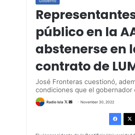
Gobierno
Representantes 
público en la A
abstenerse en l
contrato de LU
José Fronteras cuestionó, adem
condiciones que el gobernador e
Follow
Send
Radio Isla
November 30, 2022
on
an
Facebo
X
email