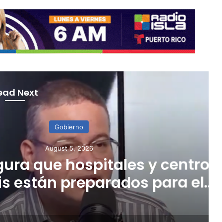
ead Next
Gobierno
gust 5, 2026
 hospitales y centros
n preparados para el
iento de agua