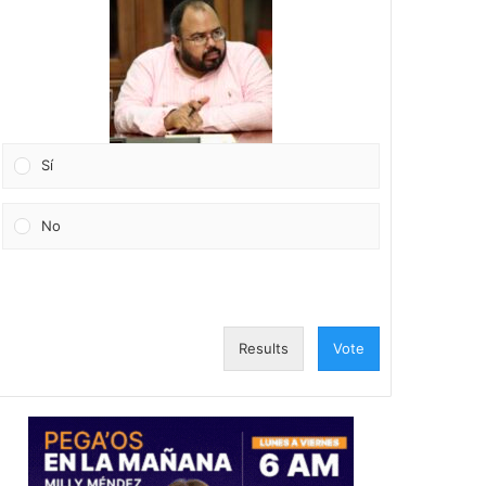
Sí
No
Results
Vote