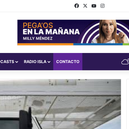
Facebook
X
YouTube
Instagram
DCASTS
RADIO ISLA
CONTACTO