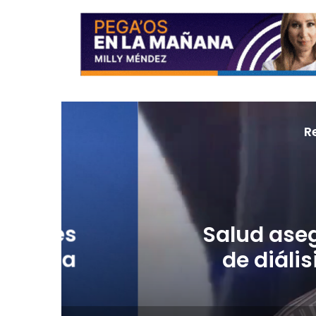
R
Au
Salud asegura que
de diálisis está
racionam