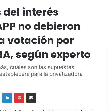
del interés
APP no debieron
a votación por
MA, según experto
ás, cuáles son las supuestas
stablecerá para la privatizadora
ok
X
LinkedIn
Pinterest
Share via Email