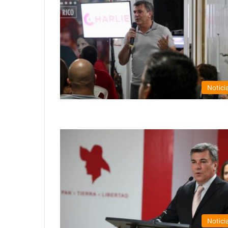
Notici
Notici