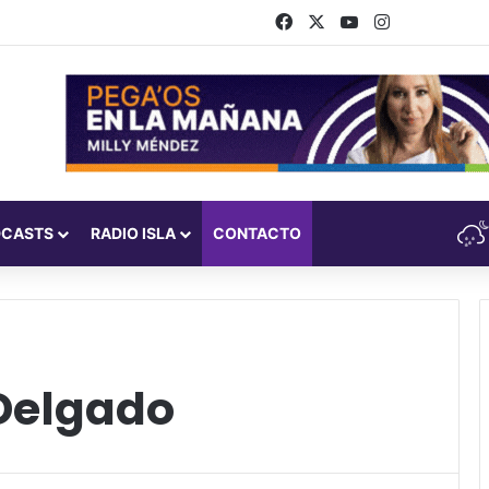
Facebook
X
YouTube
Instagram
DCASTS
RADIO ISLA
CONTACTO
 Delgado