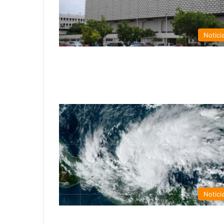
Notici
Notici