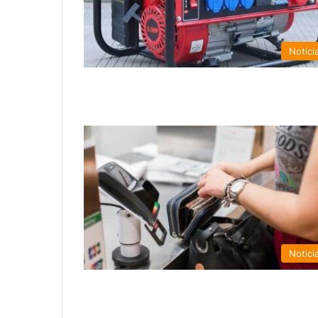
Notici
Notici