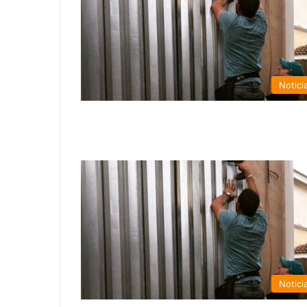
Notici
Notici