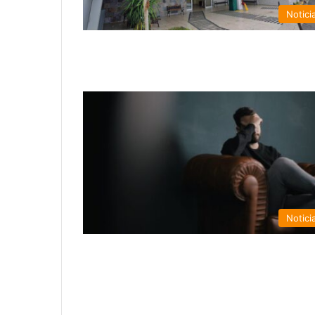
Notici
Notici